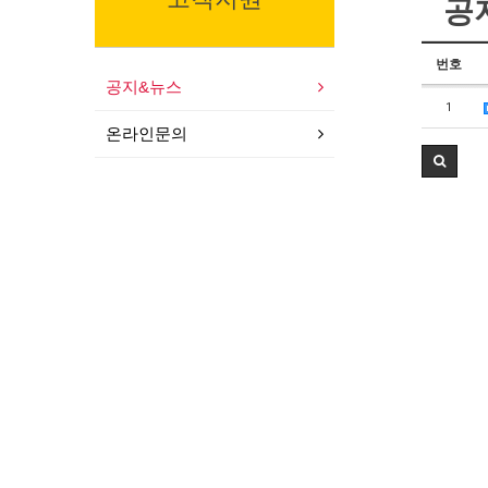
공
번호
공지&뉴스
1
온라인문의